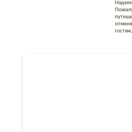
Надеем
Пожалу
путеше
отменя
гостям