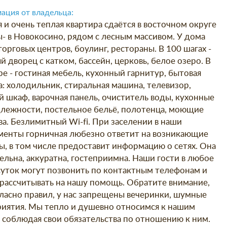
ация от владельца:
я и очень теплая квартира сдаётся в восточном округе
- в Новокосино, рядом с лесным массивом. У дома
орговых центров, боулинг, рестораны. В 100 шагах -
 дворец с катком, бассейн, церковь, белое озеро. В
ре - гостиная мебель, кухонный гарнитур, бытовая
а: холодильник, стиральная машина, телевизор,
й шкаф, варочная панель, очиститель воды, кухонные
лежности, постельное бельё, полотенца, моющие
ва. Безлимитный Wi-fi. При заселении в наши
менты горничная любезно ответит на возникающие
ы, в том числе предоставит информацию о сетях. Она
ельна, аккуратна, гостеприимна. Наши гости в любое
суток могут позвонить по контактным телефонам и
 рассчитывать на нашу помощь. Обратите внимание,
гласно правил, у нас запрещены вечеринки, шумные
иятия. Мы тепло и душевно относимся к нашим
, соблюдая свои обязательства по отношению к ним.