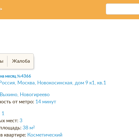
ь
вы
Жалоба
 на месяц
№4366
Россия, Москва, Новокосинская, дом 9 к1, кв.1
Выхино, Новогиреево
ость от метро:
14 минут
:
1
ых мест:
3
площадь:
38 м
2
в квартире:
Косметический