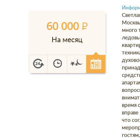
Информ
Светла
60 000
P
Москвы
много т
ледовый
На месяц
кварти
техник
духово
принад
средст
апарта
вопрос
внимат
время 
вправе
что со
меропр
гостям