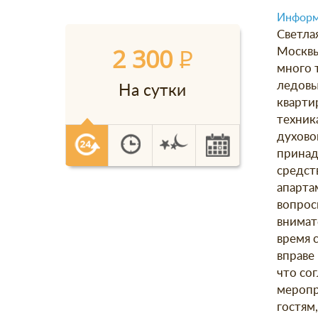
Информ
Светла
2 300
P
Москвы
много т
ледовый
На сутки
кварти
техник
духово
принад
средст
апарта
вопрос
внимат
время 
вправе
что со
меропр
гостям