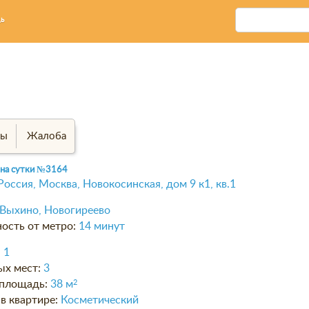
ь
вы
Жалоба
 на сутки
№3164
Россия, Москва, Новокосинская, дом 9 к1, кв.1
Выхино, Новогиреево
ость от метро:
14 минут
:
1
ых мест:
3
площадь:
38 м
2
в квартире:
Косметический