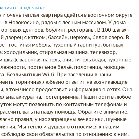
ация от владельца:
я и очень теплая квартира сдаётся в восточном округе
- в Новокосино, рядом с лесным массивом. У дома
орговых центров, боулинг, рестораны. В 100 шагах -
 дворец с катком, бассейн, церковь, белое озеро. В
ре - гостиная мебель, кухонный гарнитур, бытовая
а: холодильник, стиральная машина, телевизор,
й шкаф, варочная панель, очиститель воды, кухонные
лежности, постельное бельё, полотенца, моющие
ва. Безлимитный Wi-fi. При заселении в наши
менты горничная любезно ответит на возникающие
ы, в том числе предоставит информацию о сетях. Она
ельна, аккуратна, гостеприимна. Наши гости в любое
суток могут позвонить по контактным телефонам и
 рассчитывать на нашу помощь. Обратите внимание,
гласно правил, у нас запрещены вечеринки, шумные
иятия. Мы тепло и душевно относимся к нашим
, соблюдая свои обязательства по отношению к ним.