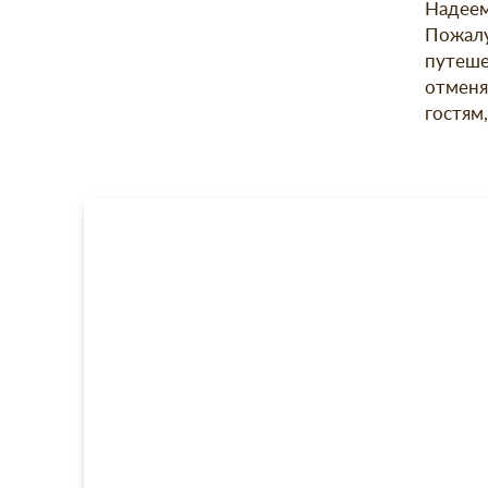
Надеем
Пожалу
путеше
отменя
гостям