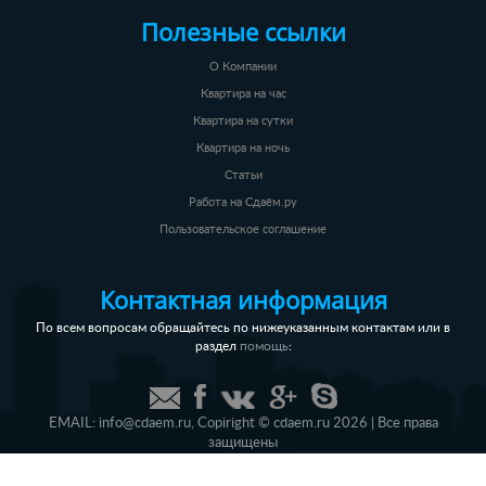
Полезные ссылки
О Компании
Квартира на час
Квартира на сутки
Квартира на ночь
Статьи
Работа на Сдаём.ру
Пользовательское соглашение
Контактная информация
По всем вопросам обращайтесь по нижеуказанным контактам или в
раздел
:
помощь
EMAIL:
info@cdaem.ru
,
Copiright © cdaem.ru 2026 | Все права
защищены