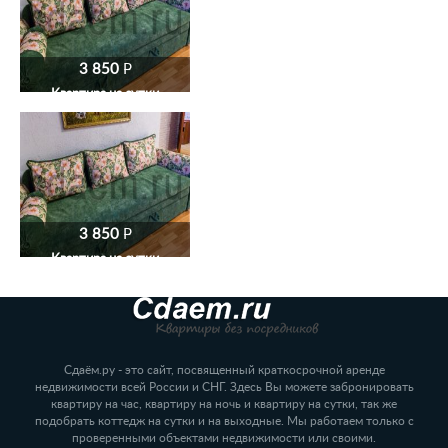
3 850
P
Квартира на сутки
3 850
P
Квартира на сутки
Сдаём.ру - это сайт, посвященный краткосрочной аренде
недвижимости всей России и СНГ. Здесь Вы можете забронировать
квартиру на час, квартиру на ночь и квартиру на сутки, так же
подобрать коттедж на сутки и на выходные. Мы работаем только с
проверенными объектами недвижимости или своими.