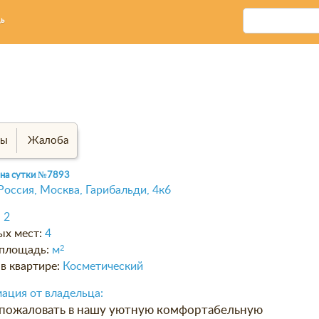
ь
вы
Жалоба
 на сутки
№7893
Россия, Москва, Гарибальди, 4к6
:
2
ых мест:
4
площадь:
м
2
в квартире:
Косметический
ация от владельца:
пожаловать в нашу уютную комфортабельную