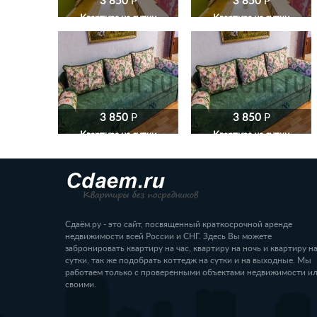
3 850
P
3 850
P
Квартира на сутки
Квартира на сутки
3 850
P
3 850
P
Квартира на сутки
Квартира на сутки
Сдаём.ру - это сайт, посвященный краткосрочной аренде
недвижимости всей России и СНГ. Здесь Вы можете
забронировать квартиру на час, квартиру на ночь и квартиру н
сутки, так же подобрать коттедж на сутки и на выходные. Мы
работаем только с проверенными объектами недвижимости и
своими.