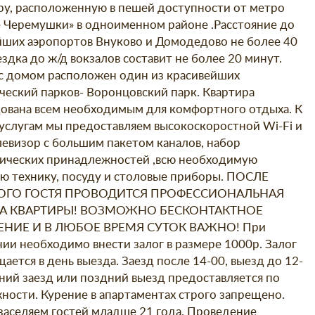
ру, расположенную в пешей доступности от метро
 Черемушки» в одноименном районе .Расстояние до
ших аэропортов Внуково и Домодедово не более 40
здка до ж/д вокзалов составит не более 20 минут.
с домом расположен один из красивейших
ческий парков- Воронцовский парк. Квартира
ована всем необходимым для комфортного отдыха. К
услугам мы предоставляем высокоскоростной Wi-Fi и
евизор с большим пакетом каналов, набор
ических принадлежностей ,всю необходимую
ю технику, посуду и столовые приборы. ПОСЛЕ
ГО ГОСТЯ ПРОВОДИТСЯ ПРОФЕССИОНАЛЬНАЯ
А КВАРТИРЫ! ВОЗМОЖНО БЕСКОНТАКТНОЕ
ЕНИЕ И В ЛЮБОЕ ВРЕМЯ СУТОК ВАЖНО! При
нии необходимо внести залог в размере 1000р. Залог
ается в день выезда. Заезд после 14-00, выезд до 12-
нний заезд или поздний выезд предоставляется по
ности. Курение в апартаментах строго запрещено.
заселяем гостей младше 21 года. Проведение