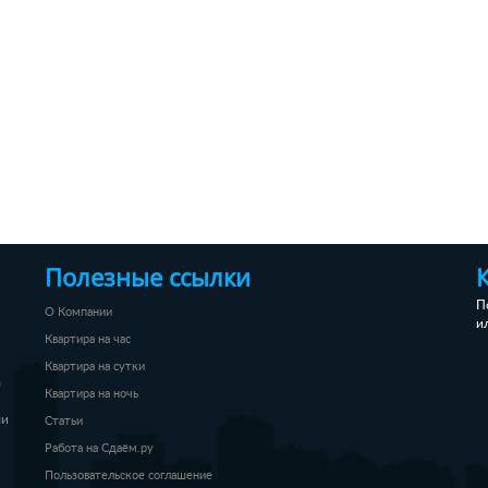
Полезные ссылки
П
О Компании
и
Квартира на час
Квартира на сутки
а
Квартира на ночь
ли
Статьи
Работа на Сдаём.ру
Пользовательское соглашение