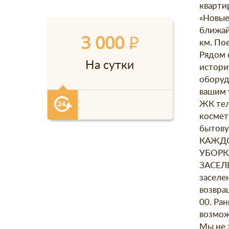
кварти
«Новые
ближай
3 000
P
км. Пое
Рядом 
На сутки
истори
оборуд
вашим 
ЖК тел
космет
бытову
КАЖДО
УБОРК
ЗАСЕЛ
заселе
возвращ
00. Ра
возмож
Мы не 