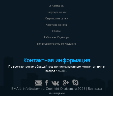
О Компании
Квартира на час
Квартира на сутки
Квартира на ночь
Статьи
Работа на Сдаём.ру
Пользовательское соглашение
Контактная информация
По всем вопросам обращайтесь по нижеуказанным контактам или в
раздел
:
помощь
EMAIL:
info@cdaem.ru
,
Copiright © cdaem.ru 2026 | Все права
защищены