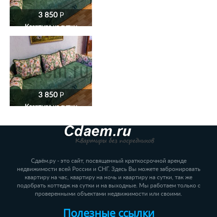
3 850
P
Квартира на сутки
3 850
P
Квартира на сутки
Сдаём.ру - это сайт, посвященный краткосрочной аренде
недвижимости всей России и СНГ. Здесь Вы можете забронировать
квартиру на час, квартиру на ночь и квартиру на сутки, так же
подобрать коттедж на сутки и на выходные. Мы работаем только с
проверенными объектами недвижимости или своими.
Полезные ссылки