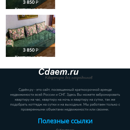
3 850
P
Квартира на сутки
3 850
P
Квартира на сутки
Сдаём.ру - это сайт, посвященный краткосрочной аренде
недвижимости всей России и СНГ. Здесь Вы можете забронировать
квартиру на час, квартиру на ночь и квартиру на сутки, так же
подобрать коттедж на сутки и на выходные. Мы работаем только с
проверенными объектами недвижимости или своими.
Полезные ссылки