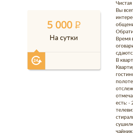
Чистая
Вы все
интере
5 000
P
общени
Обрати
На сутки
Время 
оговар
сдаютс
В квар
Кварти
гостин
полотен
отслеж
отмеча
есть: -
телевиз
стираль
сушилк
чайник;