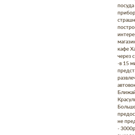
посуда
прибор
страшн
постро
интере
магази
кафе Х
через с
-в 15 м
предст
развле
автовок
Ближай
Красул
Большо
предос
не пре
- 3000