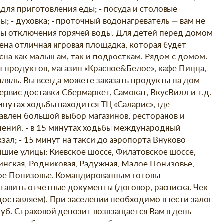
 для приготовления еды; - посуда и столовые
ы; - духовка; - проточный водонагреватель — вам не
ы отключения горячей воды. Для детей перед домом
ена отличная игровая площадка, которая будет
сна как малышам, так и подросткам. Рядом с домом: -
н продуктов, магазин «Красное&Белое», кафе Пицца,
аляль. Вы всегда можете заказать продукты на дом
ервис доставки Сбермаркет, Самокат, ВкусВилл и т.д.
инутах ходьбы находится ТЦ «Саларис», где
авлен большой выбор магазинов, ресторанов и
чений. - в 15 минутах ходьбы международный
зал; - 15 минут на такси до аэропорта Внуково
шие улицы: Киевское шоссе, Филатовское шоссе,
инская, Родниковая, Радужная, Малое Понизовье,
е Понизовье. Командированным готовы
тавить отчетные документы (договор, расписка. Чек
доставляем). При заселении необходимо внести залог
руб. Страховой депозит возвращается Вам в день