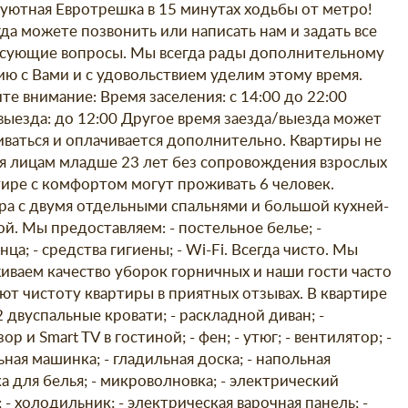
 уютная Евротрешка в 15 минутах ходьбы от метро!
гда можете позвонить или написать нам и задать все
сующие вопросы. Мы всегда рады дополнительному
ю с Вами и с удовольствием уделим этому время.
те внимание: Время заселения: с 14:00 до 22:00
выезда: до 12:00 Другое время заезда/выезда может
иваться и оплачивается дополнительно. Квартиры не
я лицам младше 23 лет без сопровождения взрослых
тире с комфортом могут проживать 6 человек.
ра с двумя отдельными спальнями и большой кухней-
ой. Мы предоставляем: - постельное белье; -
ца; - средства гигиены; - Wi-Fi. Всегда чисто. Мы
иваем качество уборок горничных и наши гости часто
ют чистоту квартиры в приятных отзывах. В квартире
 2 двуспальные кровати; - раскладной диван; -
ор и Smart TV в гостиной; - фен; - утюг; - вентилятор; -
ная машинка; - гладильная доска; - напольная
а для белья; - микроволновка; - электрический
 - холодильник; - электрическая варочная панель; -