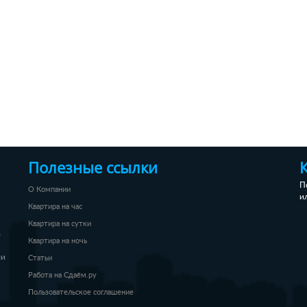
Полезные ссылки
П
О Компании
и
Квартира на час
Квартира на сутки
а
Квартира на ночь
ли
Статьи
Работа на Сдаём.ру
Пользовательское соглашение