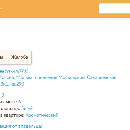
ь
вы
Жалоба
 на сутки
№7735
Россия, Москва, поселение Московский, Саларьевская
13к1, кв.290
:
3
ых мест:
6
площадь:
56 м
2
в квартире:
Косметический
ация от владельца: