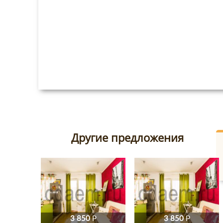
Другие предложения
3 850
P
3 850
P