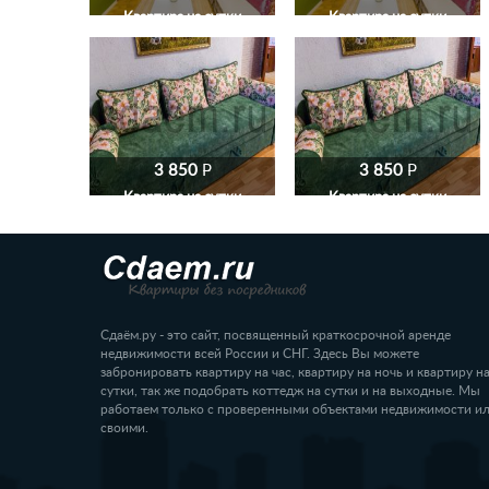
Квартира на сутки
Квартира на сутки
3 850
P
3 850
P
Квартира на сутки
Квартира на сутки
Сдаём.ру - это сайт, посвященный краткосрочной аренде
недвижимости всей России и СНГ. Здесь Вы можете
забронировать квартиру на час, квартиру на ночь и квартиру н
сутки, так же подобрать коттедж на сутки и на выходные. Мы
работаем только с проверенными объектами недвижимости и
своими.