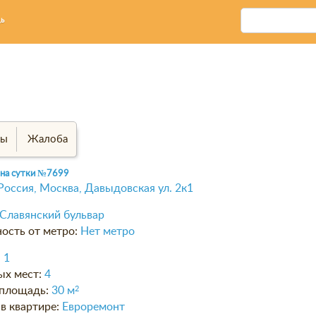
ь
вы
Жалоба
 на сутки
№7699
Россия, Москва, Давыдовская ул. 2к1
Славянский бульвар
ость от метро:
Нет метро
:
1
ых мест:
4
площадь:
30 м
2
в квартире:
Евроремонт