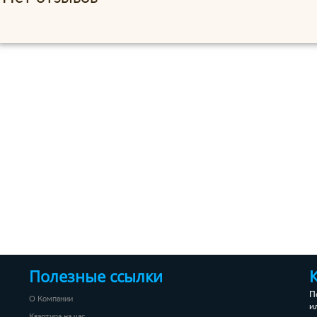
Полезные ссылки
П
О Компании
и
Квартира на час