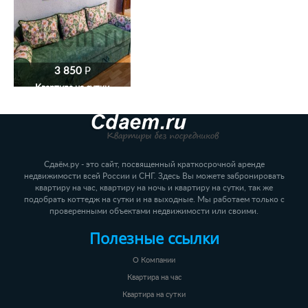
3 850
P
Квартира на сутки
Сдаём.ру - это сайт, посвященный краткосрочной аренде
недвижимости всей России и СНГ. Здесь Вы можете забронировать
квартиру на час, квартиру на ночь и квартиру на сутки, так же
подобрать коттедж на сутки и на выходные. Мы работаем только с
проверенными объектами недвижимости или своими.
Полезные ссылки
О Компании
Квартира на час
Квартира на сутки