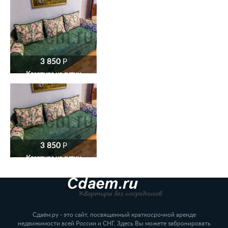
3 850
P
Квартира на сутки
3 850
P
Квартира на сутки
Сдаём.ру - это сайт, посвященный краткосрочной аренде
недвижимости всей России и СНГ. Здесь Вы можете забронировать