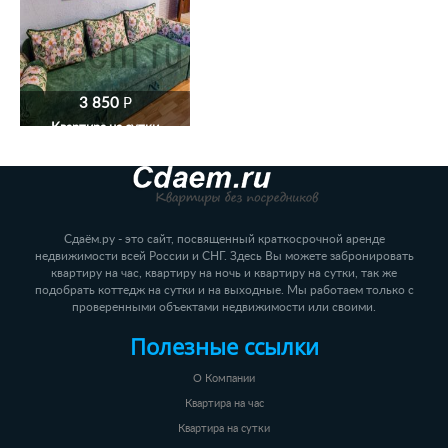
3 850
P
Квартира на сутки
Сдаём.ру - это сайт, посвященный краткосрочной аренде
недвижимости всей России и СНГ. Здесь Вы можете забронировать
квартиру на час, квартиру на ночь и квартиру на сутки, так же
подобрать коттедж на сутки и на выходные. Мы работаем только с
проверенными объектами недвижимости или своими.
Полезные ссылки
О Компании
Квартира на час
Квартира на сутки