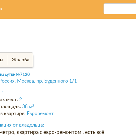
ь
вы
Жалоба
 на сутки
№7120
Россия, Москва, пр. Буденного 1/1
:
1
ых мест:
2
площадь:
38 м
2
в квартире:
Евроремонт
ация от владельца:
етро, квартира с евро-ремонтом , есть всё