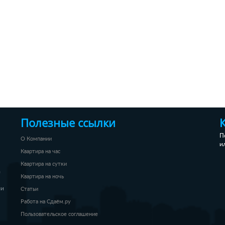
Полезные ссылки
П
О Компании
и
Квартира на час
Квартира на сутки
а
Квартира на ночь
ли
Статьи
Работа на Сдаём.ру
Пользовательское соглашение