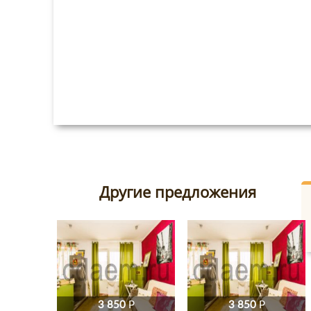
Другие предложения
3 850
P
3 850
P