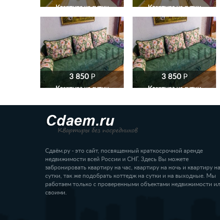
Квартира на сутки
Квартира на сутки
3 850
P
3 850
P
Квартира на сутки
Квартира на сутки
Сдаём.ру - это сайт, посвященный краткосрочной аренде
недвижимости всей России и СНГ. Здесь Вы можете
забронировать квартиру на час, квартиру на ночь и квартиру н
сутки, так же подобрать коттедж на сутки и на выходные. Мы
работаем только с проверенными объектами недвижимости и
своими.