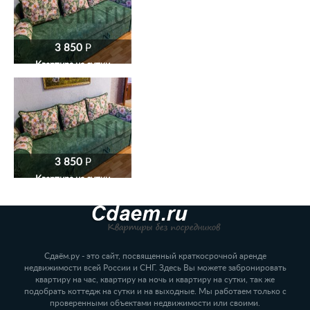
3 850
P
Квартира на сутки
3 850
P
Квартира на сутки
Сдаём.ру - это сайт, посвященный краткосрочной аренде
недвижимости всей России и СНГ. Здесь Вы можете забронировать
квартиру на час, квартиру на ночь и квартиру на сутки, так же
подобрать коттедж на сутки и на выходные. Мы работаем только с
проверенными объектами недвижимости или своими.