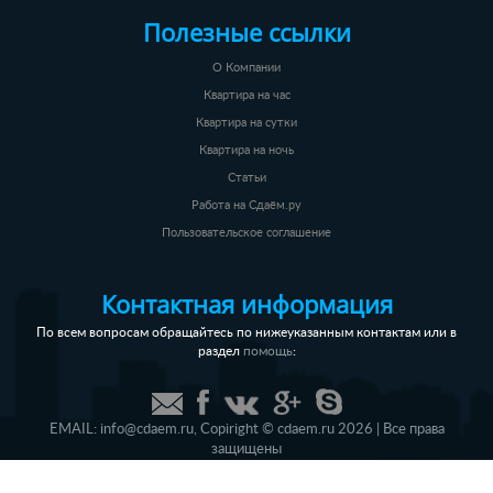
Полезные ссылки
О Компании
Квартира на час
Квартира на сутки
Квартира на ночь
Статьи
Работа на Сдаём.ру
Пользовательское соглашение
Контактная информация
По всем вопросам обращайтесь по нижеуказанным контактам или в
раздел
:
помощь
EMAIL:
info@cdaem.ru
,
Copiright © cdaem.ru 2026 | Все права
защищены