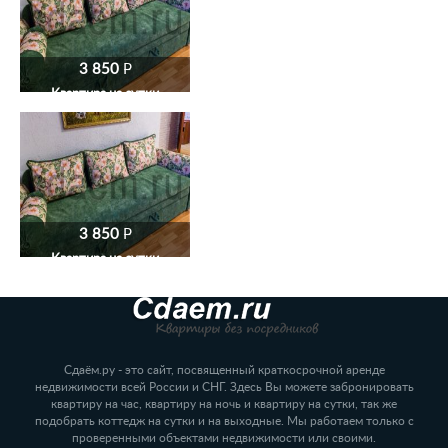
3 850
P
Квартира на сутки
3 850
P
Квартира на сутки
Сдаём.ру - это сайт, посвященный краткосрочной аренде
недвижимости всей России и СНГ. Здесь Вы можете забронировать
квартиру на час, квартиру на ночь и квартиру на сутки, так же
подобрать коттедж на сутки и на выходные. Мы работаем только с
проверенными объектами недвижимости или своими.