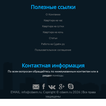
Полезные ссылки
О Компании
Квартира на час
Квартира на сутки
Квартира на ночь
Статьи
Работа на Сдаём.ру
Пользовательское соглашение
Контактная информация
По всем вопросам обращайтесь по нижеуказанным контактам или в
раздел
:
помощь
EMAIL:
info@cdaem.ru
,
Copiright © cdaem.ru 2026 | Все права
защищены