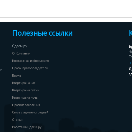
Полезные ссылки
Б
Сдаем.ру
Ч
О Компании
Т
а
Контактная информация
+
Права, правообладатели
Д
ли
а
Бронь
Квартира на час
Квартира на сутки
Квартира на ночь
Правила заселения
Связь с администрацией
Статьи
Работа на Сдаём.ру