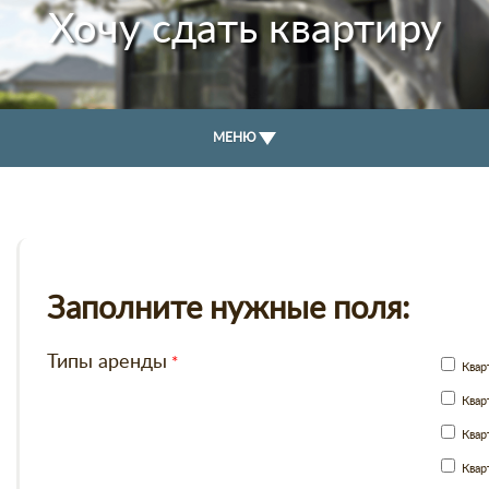
Хочу сдать квартиру
МЕНЮ
Заполните нужные поля:
Типы аренды
Кварт
Кварт
Кварт
Квар