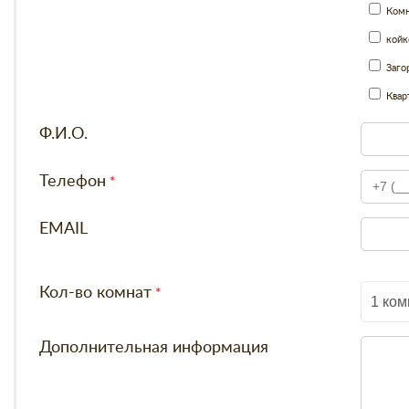
Комн
койк
Заго
Квар
Ф.И.О.
Телефон
EMAIL
Кол-во комнат
1 ком
Дополнительная информация