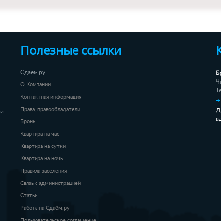
Полезные ссылки
Б
Сдаем.ру
Ч
О Компании
Т
а
Контактная информация
+
Права, правообладатели
Д
ли
а
Бронь
Квартира на час
Квартира на сутки
Квартира на ночь
Правила заселения
Связь с администрацией
Статьи
Работа на Сдаём.ру
Пользовательское соглашение