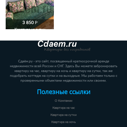
3 850
P
Квартира на сутки
Сдаём.ру - это сайт, посвященный краткосрочной аренде
недвижимости всей России и СНГ. Здесь Вы можете забронировать
квартиру на час, квартиру на ночь и квартиру на сутки, так же
подобрать коттедж на сутки и на выходные. Мы работаем только с
проверенными объектами недвижимости или своими.
Полезные ссылки
О Компании
Квартира на час
Квартира на сутки
Квартира на ночь