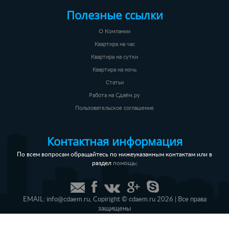
Полезные ссылки
О Компании
Квартира на час
Квартира на сутки
Квартира на ночь
Статьи
Работа на Сдаём.ру
Пользовательское соглашение
Контактная информация
По всем вопросам обращайтесь по нижеуказанным контактам или в
раздел
:
помощь
EMAIL:
info@cdaem.ru
,
Copiright © cdaem.ru 2026 | Все права
защищены