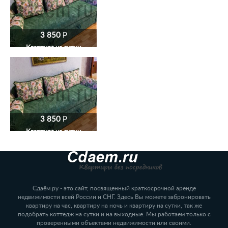
3 850
P
Квартира на сутки
3 850
P
Квартира на сутки
Сдаём.ру - это сайт, посвященный краткосрочной аренде
недвижимости всей России и СНГ. Здесь Вы можете забронировать
квартиру на час, квартиру на ночь и квартиру на сутки, так же
подобрать коттедж на сутки и на выходные. Мы работаем только с
проверенными объектами недвижимости или своими.