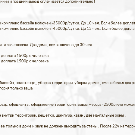
Ранний и поздний выезд оплачивается дополнительно !
 комплекс бассейн включён -35000р/сутки. До 10 чел. Если более доплата
 комплекс бассейн включён -45000р/сутки. До 13 чел.. Если более доплат
та за человека. Два дома , все включено до 30 чел.
е доплата 1500р с человека .
е доплата 1500р с человека .
ссейн, полотенце,, уборка территории, уборка домов , смена белья два ра
тория только ваша !
вар, официанты, оформление территории, вывоз мусора -2500р или можете
а внутри территории, решётки, шампура, казан , две мангальные зоны .
е только в доме и звук не должен выходить за стены . После 22ч на терр