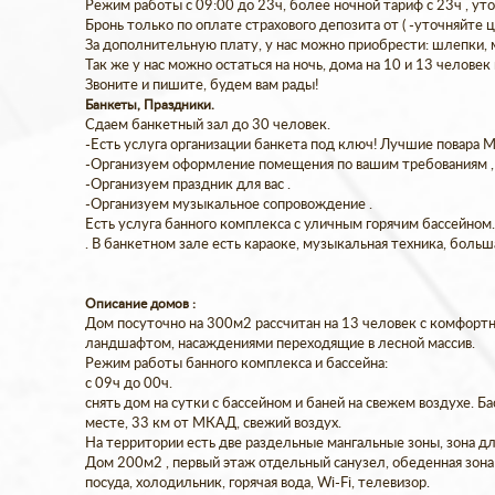
Режим работы с 09:00 до 23ч, более ночной тариф с 23ч , ут
Бронь только по оплате страхового депозита от ( -уточняйте 
За дополнительную плату, у нас можно приобрести: шлепки, ми
Так же у нас можно остаться на ночь, дома на 10 и 13 человек 
Звоните и пишите, будем вам рады!
Банкеты, Праздники.
Сдаем банкетный зал до 30 человек.
-Есть услуга организации банкета под ключ! Лучшие повара 
-Организуем оформление помещения по вашим требованиям , 
-Организуем праздник для вас .
-Организуем музыкальное сопровождение .
Есть услуга банного комплекса с уличным горячим бассейном. 
. В банкетном зале есть караоке, музыкальная техника, больш
Описание домов :
Дом посуточно на 300м2 рассчитан на 13 человек с комфортн
ландшафтом, насаждениями переходящие в лесной массив.
Режим работы банного комплекса и бассейна:
с 09ч до 00ч.
снять дом на сутки с бассейном и баней на свежем воздухе. Б
месте, 33 км от МКАД, свежий воздух.
На территории есть две раздельные мангальные зоны, зона дл
Дом 200м2 , первый этаж отдельный санузел, обеденная зона 
посуда, холодильник, горячая вода, Wi-Fi, телевизор.