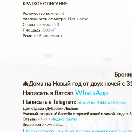
КРАТКОЕ ОПИСАНИЕ
Количество комнат:
6
Удаленность от метро:
Нет метро
Cпальных мест:
23
2
Площадь:
500 м
Ремонт:
Евроремонт
Брони
🎄Дома на Новый год от двух ночей с 31
WhatsApp
Написать в Ватсап
:
Написать в Telegram:
https://t.me/DubrovkiLesnoe
Дом отдыха «Дубровки Лесное»
Уличный, открытый бассейн с горячей водой и зимой ! вода + 
Отзывы:⭐️⭐️⭐️⭐️⭐️
Яндекс Карты
Видео всего комплекса:
Посмотреть видео всего комплекса и вс