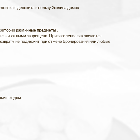
овека с депозита в пользу Хозяина домов.
ерритории различные предметы .
м с животными запрещено. При заселение заключается
 возврату не подлежит при отмене бронирования или любые
ьным входом .