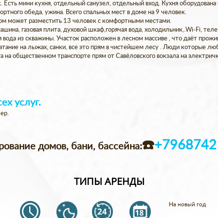
 Есть мини кухня, отдельный санузел, отдельный вход. Кухня оборудована С
ртного обеда, ужина. Всего спальных мест в доме на 9 человек.
дом может разместить 13 человек с комфортными местами.
машина, газовая плита, духовой шкаф,горячая вода, холодильник,.Wi-Fi, те
ая вода из скважины. Участок расположен в лесном массиве , что даёт про
ание на лыжах, санки, все это прям в чистейшем лесу . Люди которые лю
га на общественном транспорте прям от Савёловского вокзала на электрич
ех услуг.
ер.
☎️
+7968742
рование домов, бани, бассейна
:
ТИПЫ АРЕНДЫ
На новый год