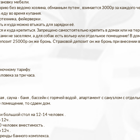
тановку мебели.
ию без ведомо хозяина, обманным путем , взимается 3000р за каждого чел
 еду во время купания.
отехника, фейерверки .
ть и куда можно втыкать для зарядки её.
ся и куда крепиться. Запрещено самостоятельно крепить в домах или на т
ми не заселяем, а для собак есть вольер или отдельное помещение! В до
депозит 25000р он же бронь. Страховой депозит он же бронь при внесении
 ночному тарифу.
ловека за три часа.
ая , сауна - баня , бассейн с горячей водой , апартамент с санузлом с отдел
 помещение, то сдаем дом.
и большой стол на 12-14 человек .
 12ч .
0 человек вместимость .
 12ч .
аренды банного комплекса.