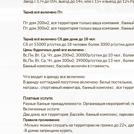
Заезд с 17ч до 00ч, выезд до 14ч, или с 15ч и выезд до 12ч.
Тариф всё включено Пт:
Пт дом 200м2, вся территория только ваша компания , банный
Пт дом 300м2, вся территория только ваша компания , банный
Тариф всё включено Сб два дома до 18 чел:
Сб от 55000 р/сутки до 18 человек более 3000 р/сутки допла
Цены будничных дней все включено :
Вс,Пн, Вт, Ср, Чт, дом 200м2, 30000р/сутки до 10 чел , боле
Вс,Пн, Вт, Ср, Чт, дом 300м2, 39000р/сутки до 13 чел , боле
Банный комплекс, бассейн включён в стоимость.
Что входит в аренду все включено:
В аренду коттеджей посуточно включено: Бельё постельное, ба
матрасы , спортивный инвентарь, банный комплекс , вся терри
Платные услуги:
Разные банные принадлежности. Организация мероприятий, по
Включенные услуги:
Два дома, вся территория ,Бассейн, банный комплекс, парковк
Правила проживания:
-Музыку можно слушать на территории не громко до 22ч, дале
-В домах запрещено курить.