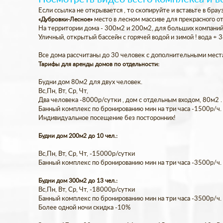
Если ссылка не открывается , то скопируйте и вставьте в брау
«Дубровки-Лесное»
место в лесном массиве для прекрасного от
На территории дома - 300м2 и 200м2, для больших компаний 
Уличный, открытый бассейн с горячей водой и зимой ! вода + 
Все дома рассчитаны до 30 человек с дополнительными места
Тарифы для аренды домов по отдельности:
Будни дом 80м2 для двух человек.
Вс,Пн, Вт, Ср, Чт,
Два человека -8000р/сутки , дом с отдельным входом, 80м2 .
Банный комплекс по бронированию мин на три часа -1500р/ч.
Индивидуальное посещение без посторонних!
Будни дом 200м2 до 10 чел.:
Вс,Пн, Вт, Ср, Чт, -15000р/сутки
Банный комплекс по бронированию мин на три часа -3500р/ч.
Будни дом 300м2 до 13 чел.:
Вс,Пн, Вт, Ср, Чт, -18000р/сутки
Банный комплекс по бронированию мин на три часа -3500р/ч.
Более одной ночи скидка -10%