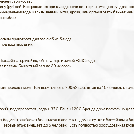
очняем стоимость .
цену )рублей. Возвращается при выезде если нет порчи имуществу, драк по
неральная вода, кальян, веники, угли, дрова, или организовать банкет или
на выбор .
Москвы приготовят для вас любые блюда.
под ваш праздник.
Бассейн с горячей водой на улице и зимой +38С вода.
ая плазма. Банкетный зал до 30 человек.
ым проживанием. Дом посуточно на 200м2 рассчитан на 10 человек с ком
ассейн подогревается , вода + 37С. Баня +120С Аренда дома посуточно для 
я бадминтона,баскетбол, выход в лес. снять дом на сутки с бассейном и б
. Первый этаж вмещает до 5 человек . Есть полностью оборудованная кухня,