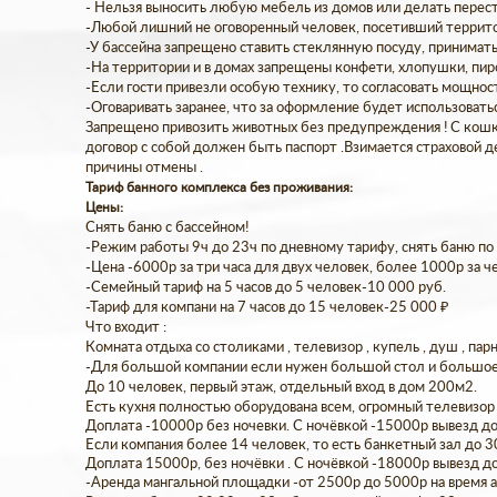
- Нельзя выносить любую мебель из домов или делать перес
-Любой лишний не оговоренный человек, посетивший территор
-У бассейна запрещено ставить стеклянную посуду, принимать
-На территории и в домах запрещены конфети, хлопушки, пир
-Если гости привезли особую технику, то согласовать мощнос
-Оговаривать заранее, что за оформление будет использовать
Запрещено привозить животных без предупреждения ! С кошка
договор с собой должен быть паспорт .Взимается страховой 
причины отмены .
Тариф банного комплекса без проживания:
Цены:
Снять баню с бассейном!
-Режим работы 9ч до 23ч по дневному тарифу, снять баню по
-Цена -6000р за три часа для двух человек, более 1000р за че
-Семейный тариф на 5 часов до 5 человек-10 000 руб.
-Тариф для компани на 7 часов до 15 человек-25 000 ₽
Что входит :
Комната отдыха со столиками , телевизор , купель , душ , парн
-Для большой компании если нужен большой стол и большое
До 10 человек, первый этаж, отдельный вход в дом 200м2.
Есть кухня полностью оборудована всем, огромный телевизор 
Доплата -10000р без ночевки. С ночёвкой -15000р вывезд до
Если компания более 14 человек, то есть банкетный зал до 3
Доплата 15000р, без ночёвки . С ночёвкой -18000р вывезд до
-Аренда мангальной площадки -от 2500р до 5000р на время 