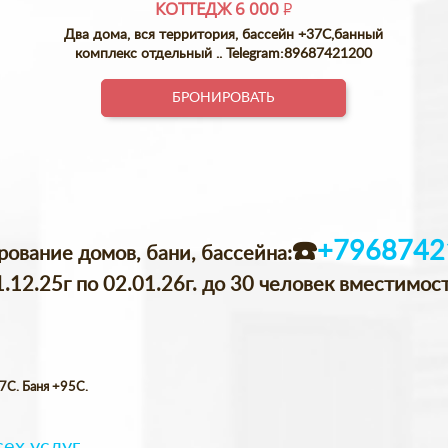
КОТТЕДЖ
6 000
P
Два дома, вся территория, бассейн +37С,банный
комплекс отдельный .. Telegram:89687421200
БРОНИРОВАТЬ
☎️
+7968742
рование домов, бани, бассейна
:
.12.25г по 02.01.26г. до 30 человек вместимость
37С. Баня +95С.
ех услуг.