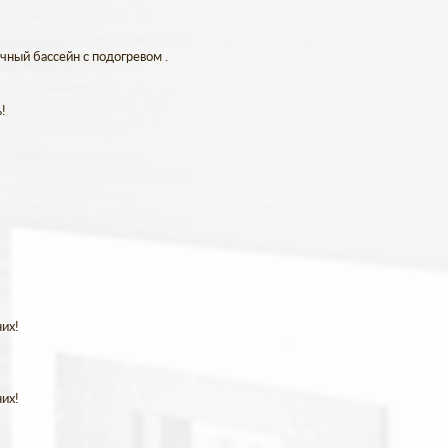
чный бассейн с подогревом .
!
их!
их!