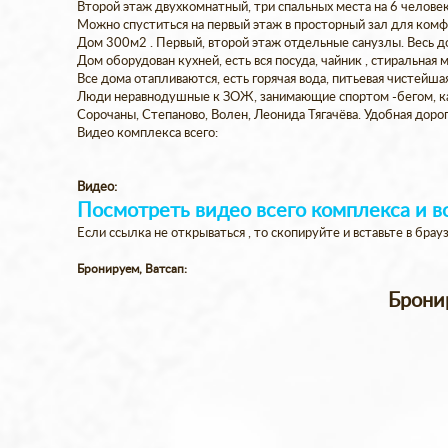
Второй этаж двухкомнатный, три спальных места на 6 человек.
Можно спуститься на первый этаж в просторный зал для комфо
Дом 300м2 . Первый, второй этаж отдельные санузлы. Весь 
Дом оборудован кухней, есть вся посуда, чайник , стиральная 
Все дома отапливаются, есть горячая вода, питьевая чистейш
Люди неравнодушные к ЗОЖ, занимающие спортом -бегом, кат
Сорочаны, Степаново, Волен, Леонида Тягачёва. Удобная доро
Видео комплекса всего:
Видео:
Посмотреть видео всего комплекса и вс
Если ссылка не открываться , то скопируйте и вставьте в брауз
Бронируем, Ватсап:
Брони